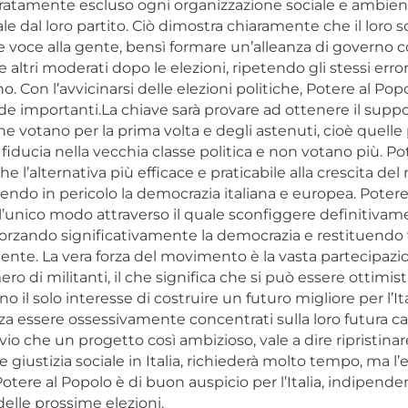
eratamente escluso ogni organizzazione sociale e ambient
cale dal loro partito. Ciò dimostra chiaramente che il loro
e voce alla gente, bensì formare un’alleanza di governo c
 altri moderati dopo le elezioni, ripetendo gli stessi error
ano. Con l’avvicinarsi delle elezioni politiche, Potere al Pop
ide importanti.La chiave sarà provare ad ottenere il supp
he votano per la prima volta e degli astenuti, cioè quell
iducia nella vecchia classe politica e non votano più. Pot
e l’alternativa più efficace e praticabile alla crescita de
endo in pericolo la democrazia italiana e europea. Potere
l’unico modo attraverso il quale sconfiggere definitivame
fforzando significativamente la democrazia e restituendo
 gente. La vera forza del movimento è la vasta partecipaz
ero di militanti, il che significa che si può essere ottimist
o il solo interesse di costruire un futuro migliore per l’It
za essere ossessivamente concentrati sulla loro futura ca
ovvio che un progetto così ambizioso, vale a dire ripristinar
 giustizia sociale in Italia, richiederà molto tempo, ma 
Potere al Popolo è di buon auspicio per l’Italia, indipen
 delle prossime elezioni.