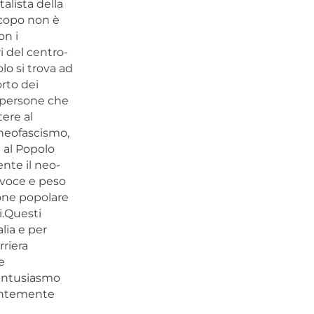
alista della
 scopo non è
on i
i del centro-
olo si trova ad
orto dei
e persone che
ere al
l neofascismo,
 al Popolo
nte il neo-
 voce e peso
ione popolare
i.Questi
alia e per
rriera
e
l’entusiasmo
dentemente