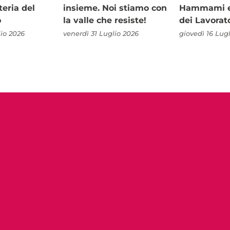
teria del
insieme. Noi stiamo con
Hammami e 
o
la valle che resiste!
dei Lavorat
io 2026
venerdì 31 Luglio 2026
giovedì 16 Lug