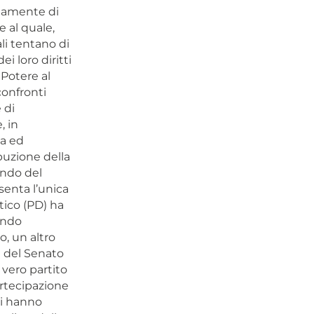
rmamente di
e al quale,
li tentano di
i loro diritti
 Potere al
confronti
 di
, in
ta ed
ibuzione della
fondo del
senta l’unica
tico (PD) ha
ando
, un altro
 del Senato
vero partito
artecipazione
li hanno