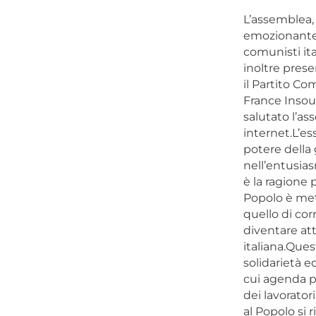
L’assemblea, 
emozionante e
comunisti ita
inoltre prese
il Partito Co
France Insou
salutato l’as
internet.L’es
potere della 
nell’entusias
è la ragione 
Popolo è met
quello di cor
diventare att
italiana.Quest
solidarietà e
cui agenda pre
dei lavorator
al Popolo si 