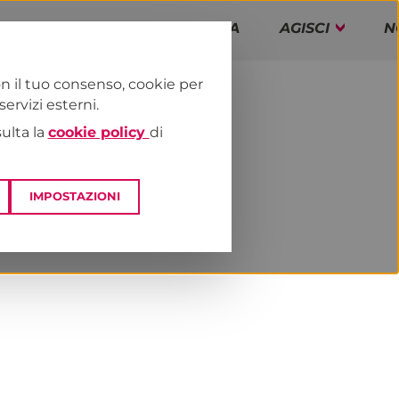
PAP!
PROGRAMMA
AGISCI
N
n il tuo consenso, cookie per
rvizi esterni.
E
NEWS & MEDIA
sulta la
cookie policy
di
IMPOSTAZIONI