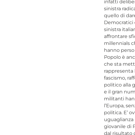
infatti delib
sinistra radi
quello di dar
Democratici e
sinistra itali
affrontare sf
millennials c
hanno perso f
Popolo è anch
che sta mett
rappresenta 
fascismo, ra
politico alla
e il gran num
militanti hann
l’Europa, sen
politica. E’ 
uguaglianza e
giovanile di 
dal risultato