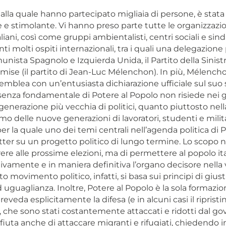
alla quale hanno partecipato migliaia di persone, è stata
 stimolante. Vi hanno preso parte tutte le organizzazioni
liani, così come gruppi ambientalisti, centri sociali e sind
nti molti ospiti internazionali, tra i quali una delegazione
munista Spagnolo e Izquierda Unida, il Partito della Sinis
mise (il partito di Jean-Luc Mélenchon). In più, Mélench
semblea con un’entusiasta dichiarazione ufficiale sul suo 
senza fondamentale di Potere al Popolo non risiede nei g
generazione più vecchia di politici, quanto piuttosto nell
mo delle nuove generazioni di lavoratori, studenti e milit
per la quale uno dei temi centrali nell’agenda politica di P
ter su un progetto politico di lungo termine. Lo scopo n
rere alle prossime elezioni, ma di permettere al popolo ita
ivamente e in maniera definitiva l’organo decisore nella v
o movimento politico, infatti, si basa sui principi di giusti
d uguaglianza. Inoltre, Potere al Popolo è la sola formazion
veda esplicitamente la difesa (e in alcuni casi il ripristino
i, che sono stati costantemente attaccati e ridotti dal go
rifiuta anche di attaccare migranti e rifugiati, chiedendo 