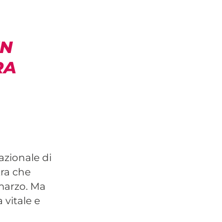
UN
RA
azionale di
tra che
 marzo. Ma
 vitale e