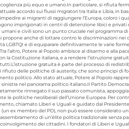
coglienza più equo e umano.In particolare, si rifiuta fe
attuale accordo sui flussi migratori tra Italia e Libia, in bas
 impedire ai migranti di raggiungere l’Europa, coloro i qua
ono imprigionati in centri di detenzione libici e privati de
i umani e civili sono un punto cruciale nel programma di
i propone anche di lottare contro le discriminazioni nei 
tà LGBTQI e di equiparare definitivamente le varie forme
ra l’altro, Potere al Popolo ambisce al disarmo e alla pace
n la Costituzione italiana, e a rendere l’istruzione gratui
 tutti.L’istruzione gratuita è parte del processo di redistr
 rifiuto delle politiche di austerity, che sono principi di 
to politico. Allo stato attuale, Potere al Popolo rappre
i sinistra nel panorama politico italiano.Il Partito Democra
letamente rinnegato il suo passato comunista, appoggi
 le politiche neoliberali dell’Unione Europea. Per contro
nto, chiamato Liberi e Uguali e guidato dal Presidente
o (un ex membro del PD), non può essere considerato un 
’ l’assembramento di un’élite politica tradizionale senza p
coinvolgimento dei cittadini. I fondatori di Liberi e Ugua