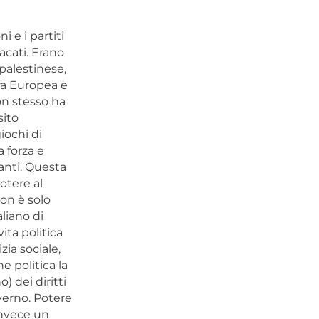
 e i partiti
acati. Erano
 palestinese,
tra Europea e
on stesso ha
sito
iochi di
a forza e
anti. Questa
otere al
on è solo
liano di
ita politica
zia sociale,
e politica la
) dei diritti
verno. Potere
invece un