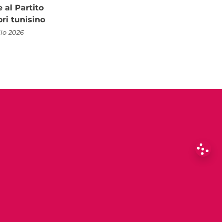
al Partito
ori tunisino
lio 2026