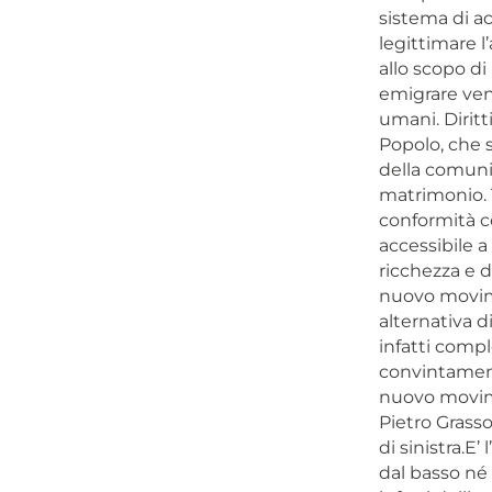
sistema di ac
legittimare l’
allo scopo di
emigrare veng
umani. Diritt
Popolo, che s
della comuni
matrimonio. T
conformità co
accessibile a
ricchezza e di
nuovo movimen
alternativa d
infatti comp
convintamente
nuovo movime
Pietro Grass
di sinistra.E
dal basso né 