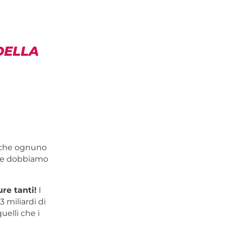
DELLA
, che ognuno
che dobbiamo
ure tanti!
I
3 miliardi di
uelli che i