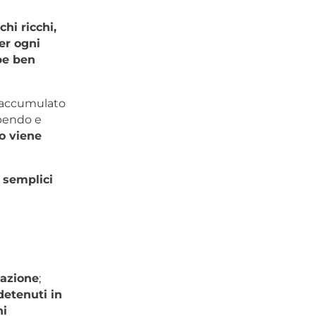
hi ricchi,
er ogni
be ben
accumulato
mpendo e
o viene
 semplici
lazione
;
detenuti in
ni