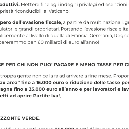
oduttivi.
Mettere fine agli indegni privilegi ed esenzioni d
prietà riconducibili al Vaticano;
pero dell’evasione fiscale
, a partire da multinazionali, g
latori e grandi proprietari. Portando l’evasione fiscale ita
icemente al livello di quella di Francia, Germania, Regno
ereremmo ben 60 miliardi di euro all’anno!
SE PER CHI NON PUO’ PAGARE
E MENO TASSE PER C
troppa gente non ce la fa ad arrivare a fine mese. Prop
ax area” fino a 15.000 euro e riduzione delle tasse per
gna fino a 35.000 euro all’anno e per lavoratori e lav
etti ad aprire Partite Iva!
;
IZZONTE VERDE
.