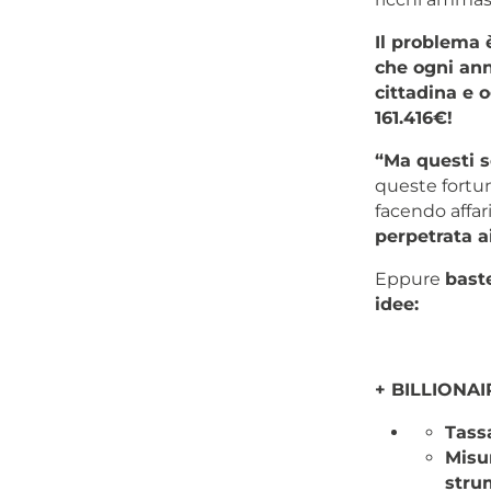
Il problema 
che ogni ann
cittadina e 
161.416€!
“Ma questi s
queste fortun
facendo affar
perpetrata ai
Eppure
bast
idee:
+ BILLIONAI
Tassa
Misur
strum