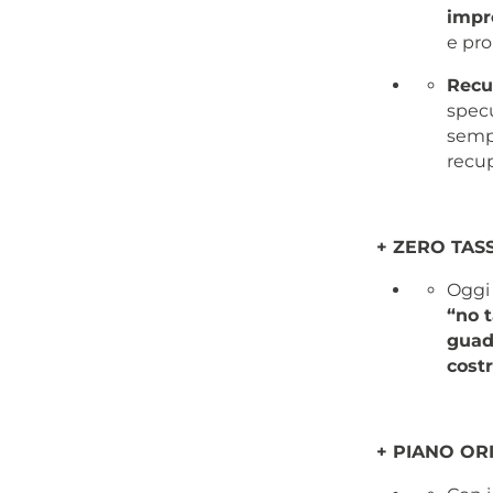
impr
e pro
Recu
specu
sempl
recup
+ ZERO TAS
Oggi 
“no t
guada
costr
+ PIANO OR