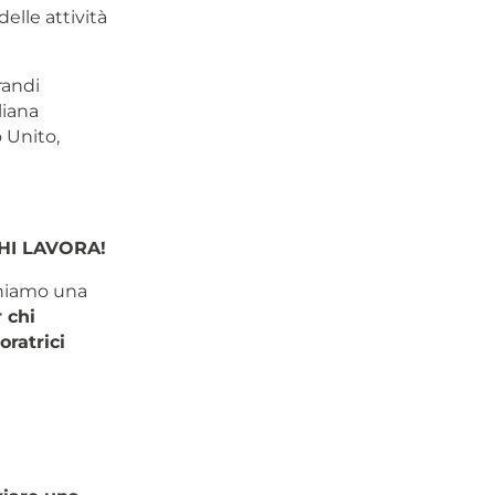
elle attività
randi
liana
 Unito,
HI LAVORA!
oniamo una
 chi
oratrici