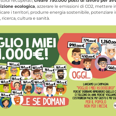
 soldi recuperati,
creare 750.000 posti di lavoro per av
izione ecologica
, azzerare le emissioni di CO2, mettere i
icare i territori, produrre energia sostenibile, potenziare 
, ricerca, cultura e sanità.