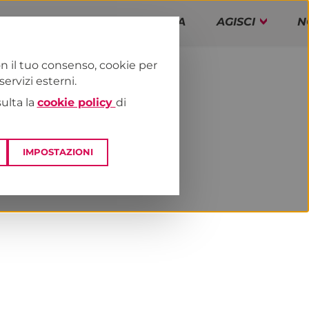
PAP!
PROGRAMMA
AGISCI
N
n il tuo consenso, cookie per
rvizi esterni.
FACCIAMO
sulta la
cookie policy
di
IMPOSTAZIONI