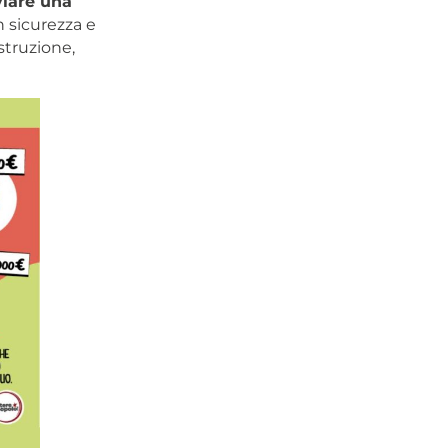
viare una
n sicurezza e
istruzione,