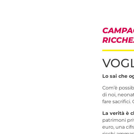
CAMPAG
RICCHE
VOGL
Lo sai che o
Com’è possibi
di noi, neona
fare sacrifici
La verità è c
patrimoni priv
euro, una cif
ricchi ammass