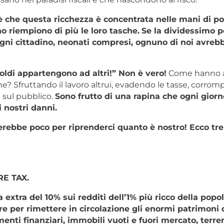
è che questa ricchezza è concentrata nelle mani di poc
o riempiono di più le loro tasche.
Se la dividessimo p
ogni cittadino, neonati compresi, ognuno di noi avreb
oldi appartengono ad altri!” Non è vero!
Come hanno 
e? Sfruttando il lavoro altrui, evadendo le tasse, corro
i sul pubblico.
Sono frutto di una rapina che ogni giorn
 nostri danni.
erebbe poco per riprenderci quanto è nostro! Ecco tre
RE TAX
.
 extra del 10% sui redditi dell’1% più ricco della popo
e per rimettere in circolazione gli enormi patrimoni 
enti finanziari, immobili vuoti e fuori mercato, terre