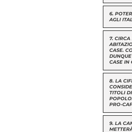
6. POTE
AGLI ITA
7. CIRC
ABITAZIO
CASE. CO
DUNQUE 
CASE IN 
8. LA CI
CONSIDE
TITOLI 
POPOLO.
PRO-CAPI
9. LA CA
METTERÀ