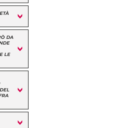
IETÀ
RÒ DA
ONDE
E LE
I
 DEL
FRA