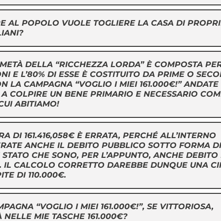
RE AL POPOLO VUOLE TOGLIERE LA CASA DI PROPR
LIANI?
A METÀ DELLA “RICCHEZZA LORDA” È COMPOSTA PE
NI E L’80% DI ESSE È COSTITUITO DA PRIME O SEC
N LA CAMPAGNA “VOGLIO I MIEI 161.000€!” ANDATE
A COLPIRE UN BENE PRIMARIO E NECESSARIO COM
CUI ABITIAMO!
FRA DI 161.416,058€ È ERRATA, PERCHÉ ALL’INTERNO
RATE ANCHE IL DEBITO PUBBLICO SOTTO FORMA D
DI STATO CHE SONO, PER L’APPUNTO, ANCHE DEBITO
 IL CALCOLO CORRETTO DAREBBE DUNQUE UNA CI
TE DI 110.000€.
MPAGNA “VOGLIO I MIEI 161.000€!”, SE VITTORIOSA,
 NELLE MIE TASCHE 161.000€?