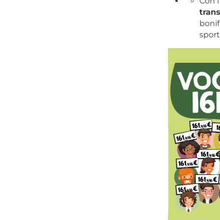
Con i
trans
bonif
sport