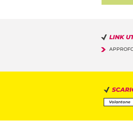
LINK UT
APPROFON
SCARIC
Volantone