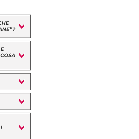
 CHE
ANE”?
 E
, COSA
I