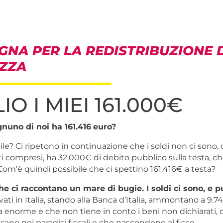
NA PER LA REDISTRIBUZIONE 
ZZA
IO I MIEI 161.000€
gnuno di noi ha 161.416
euro?
le? Ci ripetono in continuazione che i soldi non ci sono
ti compresi, ha 32.000€ di debito pubblico sulla testa, 
. Com’è quindi possibile che ci spettino 161.416€ a testa?
he ci raccontano un mare di bugie. I soldi ci sono, e p
ati in Italia, stando alla Banca d’Italia, ammontano a 9.74
ra enorme e che non tiene in conto i beni non dichiarati, q
ano nei paradisi fiscali e che nascondono al fisco.