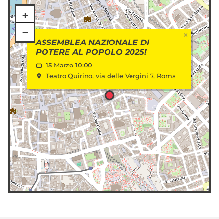
+
−
×
ASSEMBLEA NAZIONALE DI
POTERE AL POPOLO 2025!
15 Marzo 10:00
Teatro Quirino, via delle Vergini 7, Roma