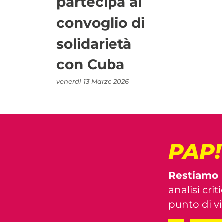
partecipa al
convoglio di
solidarietà
con Cuba
venerdì 13 Marzo 2026
PAP
Restiamo 
analisi crit
punto di vis