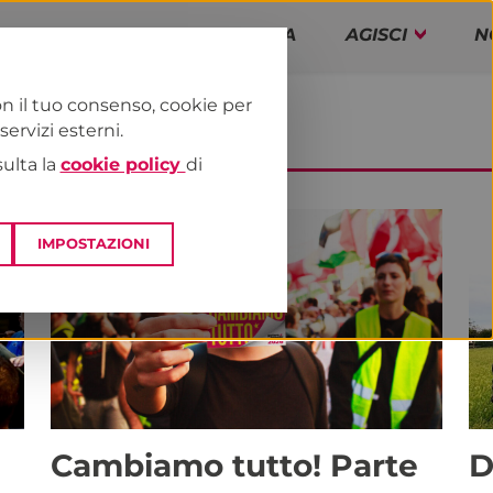
PAP!
PROGRAMMA
AGISCI
N
n il tuo consenso, cookie per
rvizi esterni.
sulta la
cookie policy
di
IMPOSTAZIONI
Cambiamo tutto! Parte
D